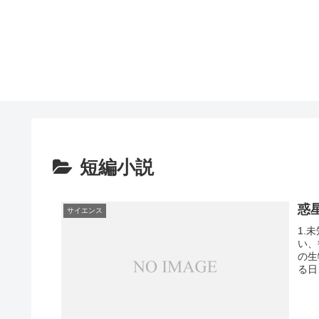
短編小説
惑
サイエンス
1.
い、
の生
る日