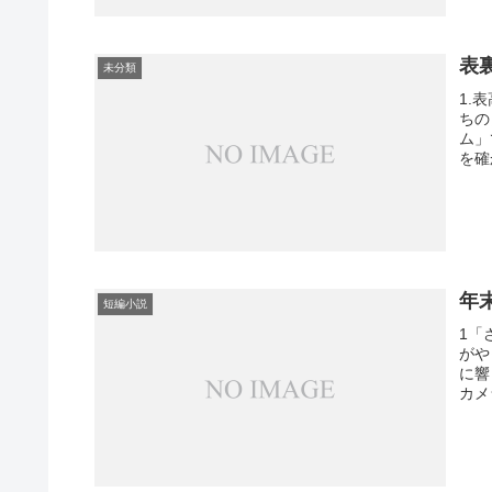
表
未分類
1.
ちの
ム」
を確
年
短編小説
1「
がや
に響
カメ