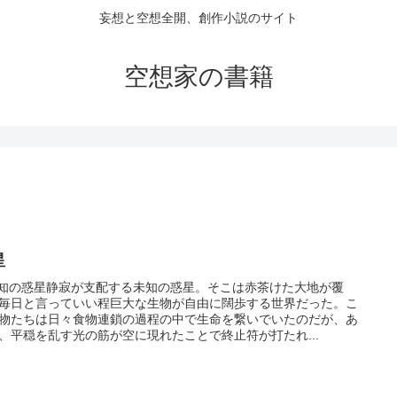
妄想と空想全開、創作小説のサイト
空想家の書籍
星
未知の惑星静寂が支配する未知の惑星。そこは赤茶けた大地が覆
毎日と言っていい程巨大な生物が自由に闊歩する世界だった。こ
物たちは日々食物連鎖の過程の中で生命を繋いでいたのだが、あ
、平穏を乱す光の筋が空に現れたことで終止符が打たれ...