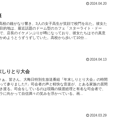
2024.04.20
裏
表高校の鐘がなり響き、3人の女子高生が笑顔で校門を出た。彼女た
目的地は、最近話題のドーム型のカフェ「スターライト・ドー
で、店長のイケメンぶりが噂になっており、彼女たちはその真意
かめようとうずうずしていた。高校から歩いて10分...
2024.04.13
末しりとり大会
さぁ、皆さん、大晦日特別生放送番組『年末しりとり大会』の時間
って参りました!!」司会者の声と軽快な音楽が、とある家族の居間
き渡る。司会をしているのは現職の猿渡総理と有名な司会者で、
ラに向かって自信満々の笑みを浮かべている。画...
2024.03.29